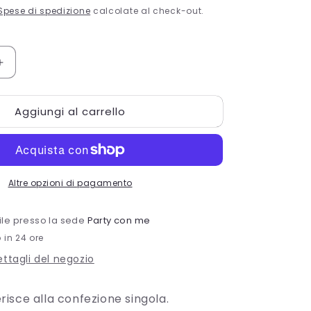
Spese di spedizione
calcolate al check-out.
Aumenta
quantità
per
Aggiungi al carrello
6
LIME
GRN
DOTS
12OZ
Altre opzioni di pagamento
CUPS
bile presso la sede
Party con me
o in 24 ore
dettagli del negozio
ferisce alla confezione singola.