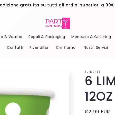
edizione gratuita su tutti gli ordini superiori a 99€
do & Vetrina
Regali & Packaging
Monouso & Catering
Contatti
Rivenditori
Chi Siamo
I Nostri Servizi
5UN37466
6 LI
12OZ
Prezzo
€2,99 EUR