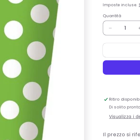
di
Imposte incluse.
listino
Quantità
Quantità
Diminuisci
quantità
per
6
LIME
GRN
DOTS
12OZ
CUPS
Ritiro disponi
Di solito pront
Visualizza i 
Il prezzo si ri