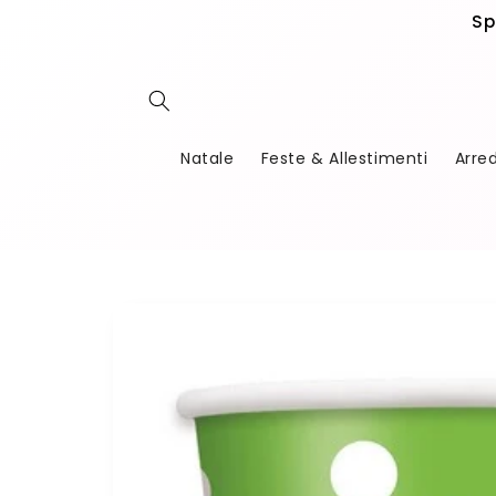
Vai
Sp
direttamente
ai contenuti
Natale
Feste & Allestimenti
Arre
Passa alle
informazioni
sul
prodotto