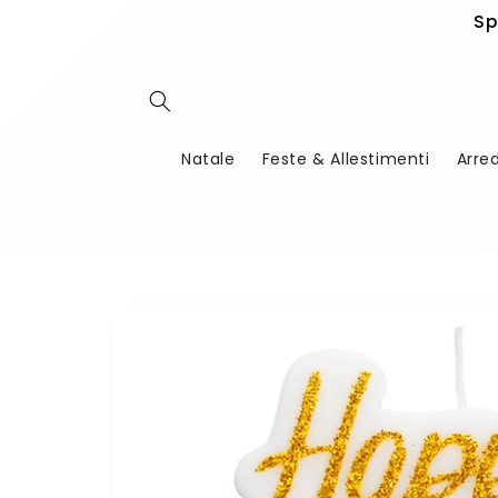
Vai
Sp
direttamente
ai contenuti
Natale
Feste & Allestimenti
Arre
Passa alle
informazioni
sul
prodotto