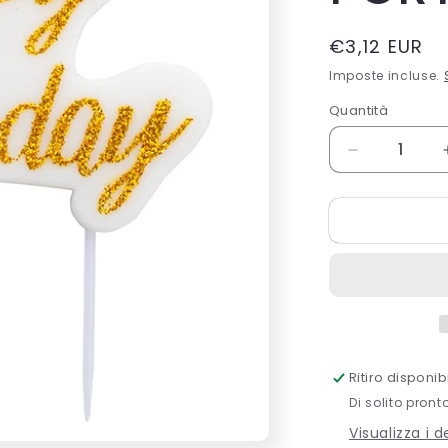
Prezzo
€3,12 EUR
di
Imposte incluse.
listino
Quantità
Quantità
Diminuisci
quantità
per
CF.8
BICCHIERI
250
CC.
PORTOFIN
Ritiro disponi
Di solito pront
Visualizza i 