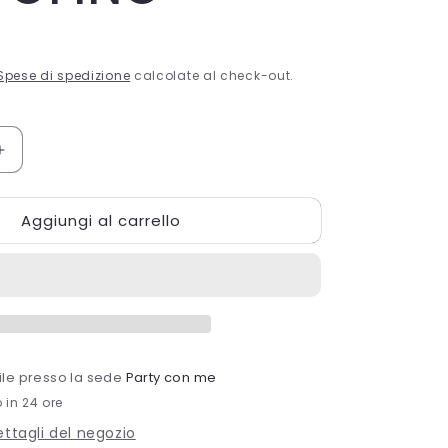
Spese di spedizione
calcolate al check-out.
Aumenta
quantità
per
Aggiungi al carrello
CF.8
BICCHIERI
250
CC.
O
PORTOFINO
bile presso la sede
Party con me
o in 24 ore
dettagli del negozio