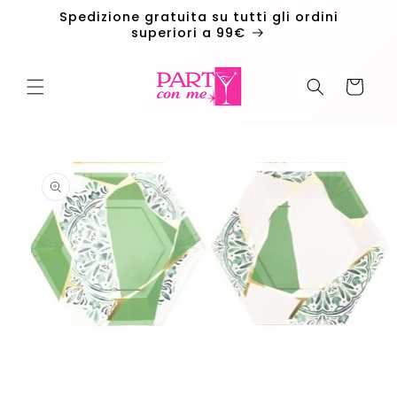
Vai
Spedizione gratuita su tutti gli ordini
direttamente
superiori a 99€
ai contenuti
Carrello
Passa alle
informazioni
sul
prodotto
Apri
contenuti
multimediali
1