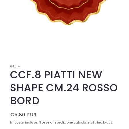
Apri
contenuti
multimediali
1
in
64314
finestra
CCF.8 PIATTI NEW
modale
SHAPE CM.24 ROSSO
BORD
Prezzo
€5,80 EUR
di
Imposte incluse.
Spese di spedizione
calcolate al check-out.
listino