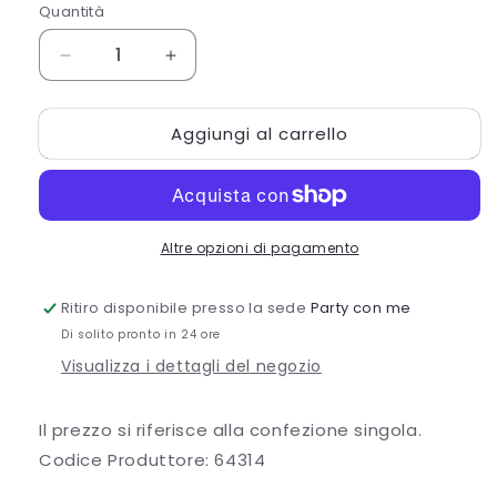
Quantità
Quantità
Diminuisci
Aumenta
quantità
quantità
per
per
Aggiungi al carrello
CCF.8
CCF.8
PIATTI
PIATTI
NEW
NEW
SHAPE
SHAPE
CM.24
CM.24
Altre opzioni di pagamento
ROSSO
ROSSO
BORD
BORD
Ritiro disponibile presso la sede
Party con me
Di solito pronto in 24 ore
Visualizza i dettagli del negozio
Il prezzo si riferisce alla confezione singola.
Codice Produttore: 64314