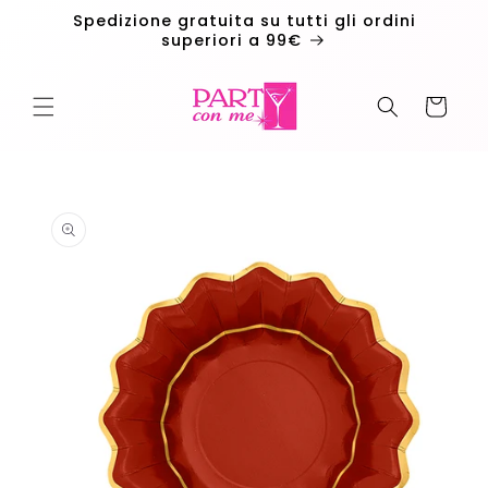
Vai
Spedizione gratuita su tutti gli ordini
direttamente
superiori a 99€
ai contenuti
Carrello
Passa alle
informazioni
sul
prodotto