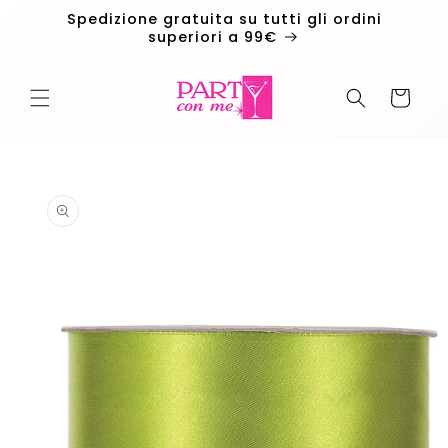
Vai
Spedizione gratuita su tutti gli ordini
direttamente
superiori a 99€
ai contenuti
Carrello
Passa alle
informazioni
sul
prodotto