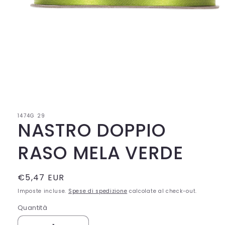
Apri
contenuti
multimediali
1
in
1474G 29
finestra
NASTRO DOPPIO
modale
RASO MELA VERDE
Prezzo
€5,47 EUR
di
Imposte incluse.
Spese di spedizione
calcolate al check-out.
listino
Quantità
Quantità