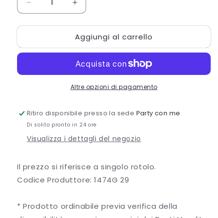
Diminuisci
Aumenta
quantità
quantità
per
per
Aggiungi al carrello
NASTRO
NASTRO
DOPPIO
DOPPIO
RASO
RASO
MELA
MELA
VERDE
VERDE
Altre opzioni di pagamento
Ritiro disponibile presso la sede
Party con me
Di solito pronto in 24 ore
Visualizza i dettagli del negozio
Il prezzo si riferisce a singolo rotolo.
Codice Produttore: 1474G 29
* Prodotto ordinabile previa verifica della