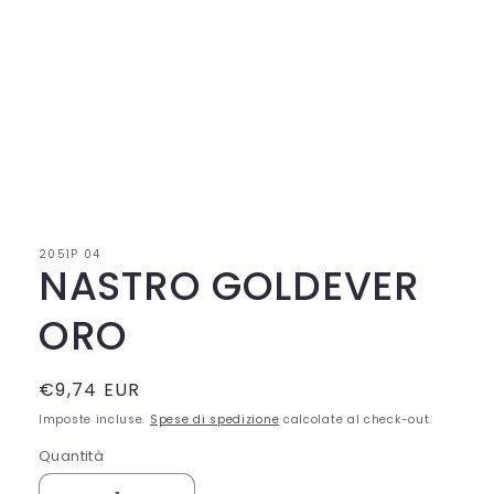
Apri
contenuti
multimediali
1
in
2051P 04
finestra
NASTRO GOLDEVER
modale
ORO
Prezzo
€9,74 EUR
di
Imposte incluse.
Spese di spedizione
calcolate al check-out.
listino
Quantità
Quantità