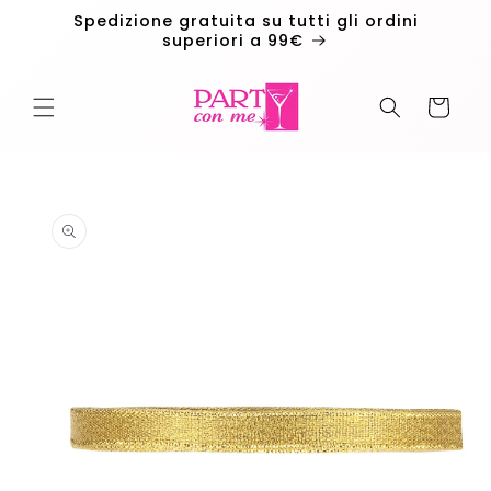
Vai
Spedizione gratuita su tutti gli ordini
direttamente
superiori a 99€
ai contenuti
Carrello
Passa alle
informazioni
sul
prodotto