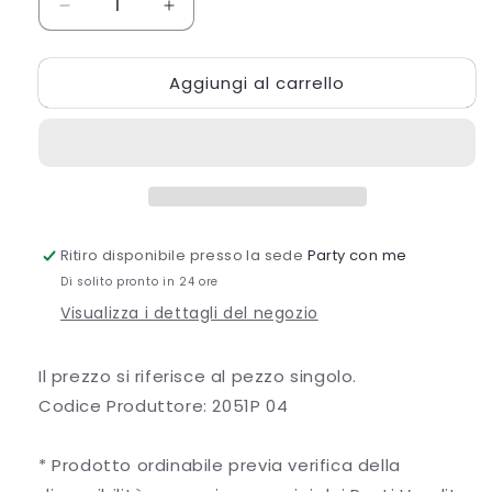
Diminuisci
Aumenta
quantità
quantità
per
per
Aggiungi al carrello
NASTRO
NASTRO
GOLDEVER
GOLDEVER
ORO
ORO
Ritiro disponibile presso la sede
Party con me
Di solito pronto in 24 ore
Visualizza i dettagli del negozio
Il prezzo si riferisce al pezzo singolo.
Codice Produttore: 2051P 04
* Prodotto ordinabile previa verifica della