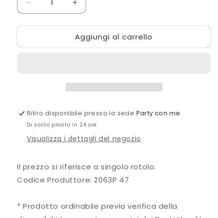
Diminuisci
Aumenta
quantità
quantità
per
per
Aggiungi al carrello
NASTRO
NASTRO
GROS-
GROS-
GRAIN
GRAIN
ROSA
ROSA
PELLE
PELLE
Ritiro disponibile presso la sede
Party con me
Di solito pronto in 24 ore
Visualizza i dettagli del negozio
Il prezzo si riferisce a singolo rotolo.
Codice Produttore: 2063P 47
* Prodotto ordinabile previa verifica della