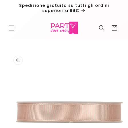
Vai
Spedizione gratuita su tutti gli ordini
direttamente
superiori a 99€
ai contenuti
Carrello
Passa alle
informazioni
sul
prodotto