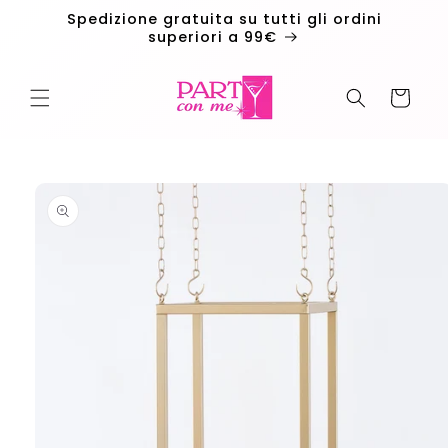
Vai
Spedizione gratuita su tutti gli ordini
direttamente
superiori a 99€
ai contenuti
Carrello
Passa alle
informazioni
sul
prodotto