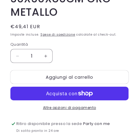
METALLO
Prezzo
€49,41 EUR
di
Imposte incluse.
Spese di spedizione
calcolate al check-out.
listino
Quantità
Quantità
Diminuisci
Aumenta
quantità
quantità
per
per
Aggiungi al carrello
ESPOSITORE
ESPOSITORE
30X30X80CM
30X30X80CM
ORO
ORO
METALLO
METALLO
Altre opzioni di pagamento
Ritiro disponibile presso la sede
Party con me
Di solito pronto in 24 ore