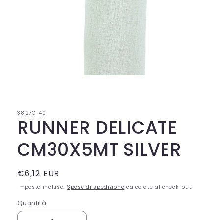
Apri
contenuti
multimediali
1
in
3827G 40
finestra
RUNNER DELICATE
modale
CM30X5MT SILVER
Prezzo
€6,12 EUR
di
Imposte incluse.
Spese di spedizione
calcolate al check-out.
listino
Quantità
Quantità