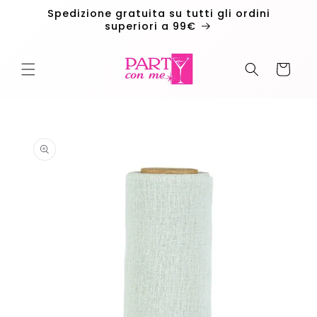
Vai
Spedizione gratuita su tutti gli ordini
direttamente
superiori a 99€
ai contenuti
Carrello
Passa alle
informazioni
sul
prodotto