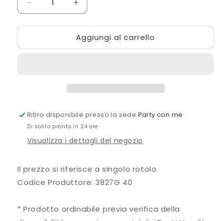
Diminuisci
Aumenta
quantità
quantità
per
per
Aggiungi al carrello
RUNNER
RUNNER
DELICATE
DELICATE
CM30X5MT
CM30X5MT
SILVER
SILVER
Ritiro disponibile presso la sede
Party con me
Di solito pronto in 24 ore
Visualizza i dettagli del negozio
Il prezzo si riferisce a singolo rotolo.
Codice Produttore: 3827G 40
* Prodotto ordinabile previa verifica della