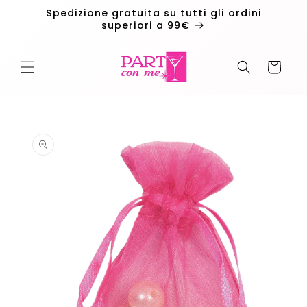
Vai
Spedizione gratuita su tutti gli ordini
direttamente
superiori a 99€
ai contenuti
Carrello
Passa alle
informazioni
sul
prodotto