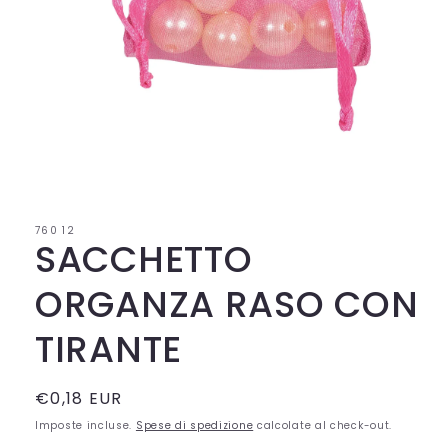
Apri
contenuti
multimediali
1
in
760 12
finestra
SACCHETTO
modale
ORGANZA RASO CON
TIRANTE
Prezzo
€0,18 EUR
di
Imposte incluse.
Spese di spedizione
calcolate al check-out.
listino