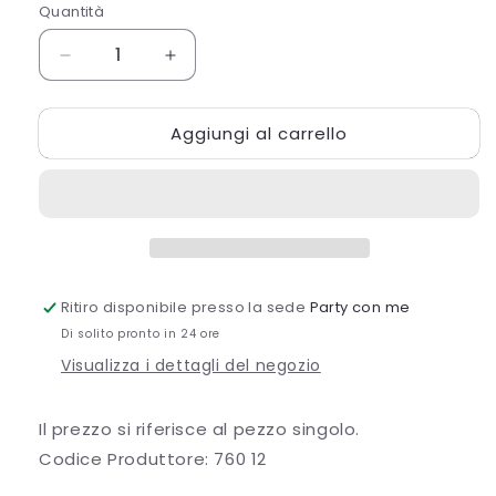
Quantità
Quantità
Diminuisci
Aumenta
quantità
quantità
per
per
Aggiungi al carrello
SACCHETTO
SACCHETTO
ORGANZA
ORGANZA
RASO
RASO
CON
CON
TIRANTE
TIRANTE
Ritiro disponibile presso la sede
Party con me
Di solito pronto in 24 ore
Visualizza i dettagli del negozio
Il prezzo si riferisce al pezzo singolo.
Codice Produttore: 760 12