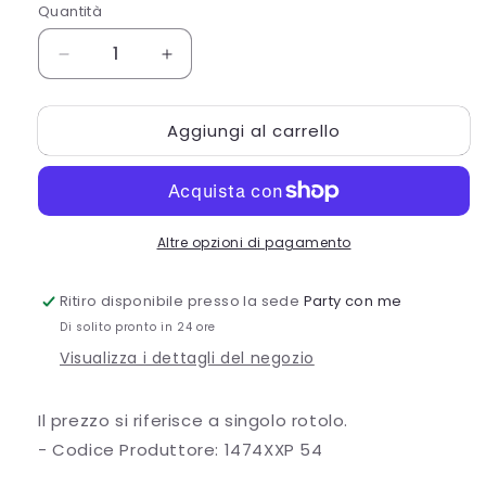
Quantità
Quantità
Diminuisci
Aumenta
quantità
quantità
per
per
Aggiungi al carrello
NASTRO
NASTRO
RASO
RASO
MM10X100MT
MM10X100MT
FROSTY
FROSTY
GREEN
GREEN
Altre opzioni di pagamento
Ritiro disponibile presso la sede
Party con me
Di solito pronto in 24 ore
Visualizza i dettagli del negozio
Il prezzo si riferisce a singolo rotolo.
- Codice Produttore: 1474XXP 54