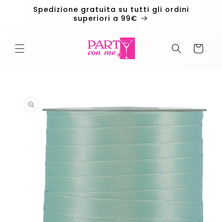
Vai
Spedizione gratuita su tutti gli ordini
direttamente
superiori a 99€
ai contenuti
Carrello
Passa alle
informazioni
sul
prodotto