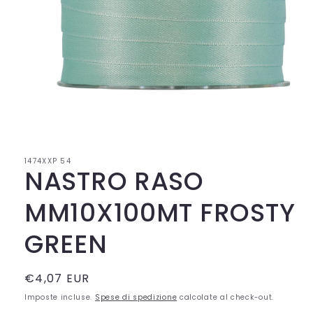
Apri
contenuti
multimediali
1
in
1474XXP 54
finestra
NASTRO RASO
modale
MM10X100MT FROSTY
GREEN
Prezzo
€4,07 EUR
di
Imposte incluse.
Spese di spedizione
calcolate al check-out.
listino