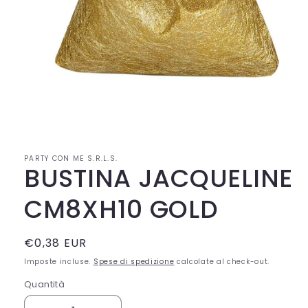
Apri
contenuti
multimediali
1
in
PARTY CON ME S.R.L.S.
finestra
BUSTINA JACQUELINE
modale
CM8XH10 GOLD
Prezzo
€0,38 EUR
di
Imposte incluse.
Spese di spedizione
calcolate al check-out.
listino
Quantità
Quantità