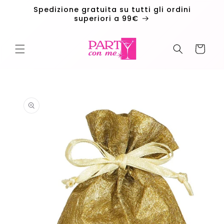
Vai
Spedizione gratuita su tutti gli ordini
direttamente
superiori a 99€
ai contenuti
Carrello
Passa alle
informazioni
sul
prodotto