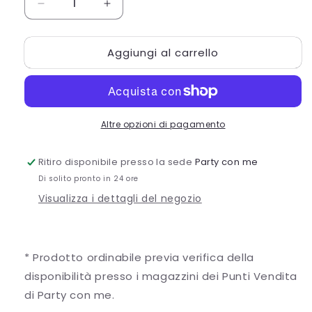
Diminuisci
Aumenta
quantità
quantità
per
per
Aggiungi al carrello
BUSTINA
BUSTINA
JACQUELINE
JACQUELINE
CM8XH10
CM8XH10
GOLD
GOLD
Altre opzioni di pagamento
Ritiro disponibile presso la sede
Party con me
Di solito pronto in 24 ore
Visualizza i dettagli del negozio
* Prodotto ordinabile previa verifica della
disponibilità presso i magazzini dei Punti Vendita
di Party con me.