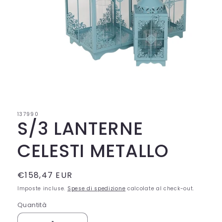
Apri
contenuti
multimediali
1
in
137990
finestra
S/3 LANTERNE
modale
CELESTI METALLO
Prezzo
€158,47 EUR
di
Imposte incluse.
Spese di spedizione
calcolate al check-out.
listino
Quantità
Quantità