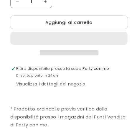
Diminuisci
Aumenta
quantità
quantità
per
per
Aggiungi al carrello
S/3
S/3
LANTERNE
LANTERNE
CELESTI
CELESTI
METALLO
METALLO
Ritiro disponibile presso la sede
Party con me
Di solito pronto in 24 ore
Visualizza i dettagli del negozio
* Prodotto ordinabile previa verifica della
disponibilità presso i magazzini dei Punti Vendita
di Party con me.