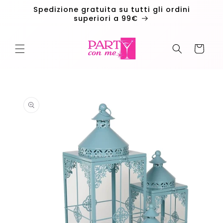
Vai
Spedizione gratuita su tutti gli ordini
direttamente
superiori a 99€
ai contenuti
Carrello
Passa alle
informazioni
sul
prodotto