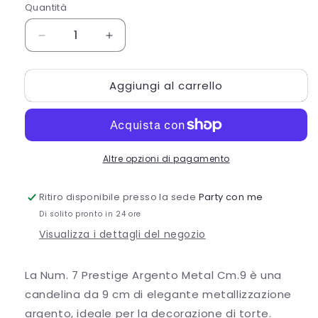
Quantità
Quantità
Diminuisci
Aumenta
quantità
quantità
per
per
Aggiungi al carrello
NUM.
NUM.
7
7
PRESTIGE
PRESTIGE
ARGENTO
ARGENTO
METAL
METAL
Altre opzioni di pagamento
CM.9
CM.9
Ritiro disponibile presso la sede
Party con me
Di solito pronto in 24 ore
Visualizza i dettagli del negozio
La Num. 7 Prestige Argento Metal Cm.9 è una
candelina da 9 cm di elegante metallizzazione
argento, ideale per la decorazione di torte.