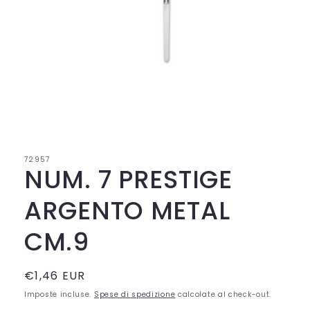
Apri
contenuti
multimediali
1
in
72957
finestra
NUM. 7 PRESTIGE
modale
ARGENTO METAL
CM.9
Prezzo
€1,46 EUR
di
Imposte incluse.
Spese di spedizione
calcolate al check-out.
listino