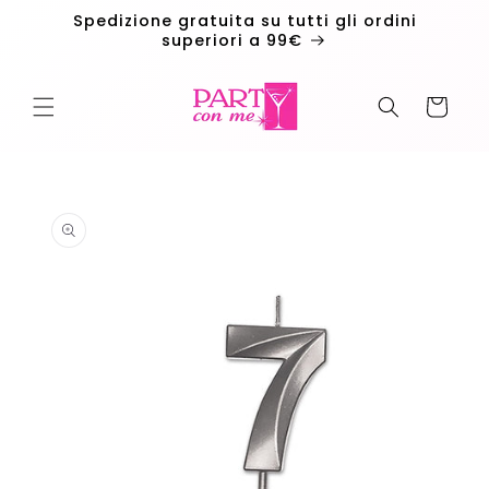
Vai
Spedizione gratuita su tutti gli ordini
direttamente
superiori a 99€
ai contenuti
Carrello
Passa alle
informazioni
sul
prodotto