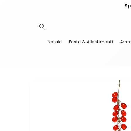
Vai
Sp
direttamente
ai contenuti
Natale
Feste & Allestimenti
Arre
Passa alle
informazioni
sul
prodotto