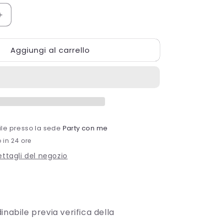
Aumenta
quantità
per
Aggiungi al carrello
Hanger
acrylic
bile presso la sede
Party con me
o in 24 ore
dettagli del negozio
inabile previa verifica della