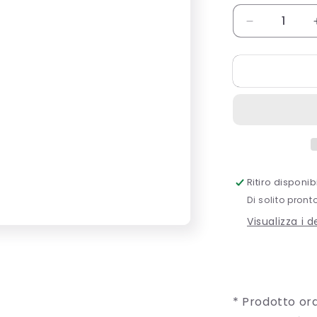
Diminuisci
quantità
per
Hanger
acrylic
Ritiro disponi
Di solito pront
Visualizza i 
* Prodotto ord