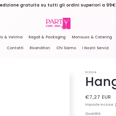
edizione gratuita su tutti gli ordini superiori a 99€
do & Vetrina
Regali & Packaging
Monouso & Catering
Contatti
Rivenditori
Chi Siamo
I Nostri Servizi
513304
Hang
Prezzo
€7,27 EUR
di
Imposte incluse.
listino
Quantità
Quantità