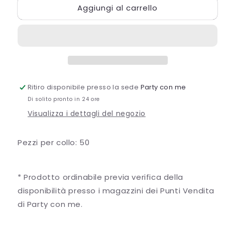
Aggiungi al carrello
IMPILO
IMPILO
BASE
BASE
NOCCIOLA
NOCCIOLA
MONOGUSTO
MONOGUSTO
Ritiro disponibile presso la sede
Party con me
Di solito pronto in 24 ore
Visualizza i dettagli del negozio
Pezzi per collo: 50
* Prodotto ordinabile previa verifica della
disponibilità presso i magazzini dei Punti Vendita
di Party con me.