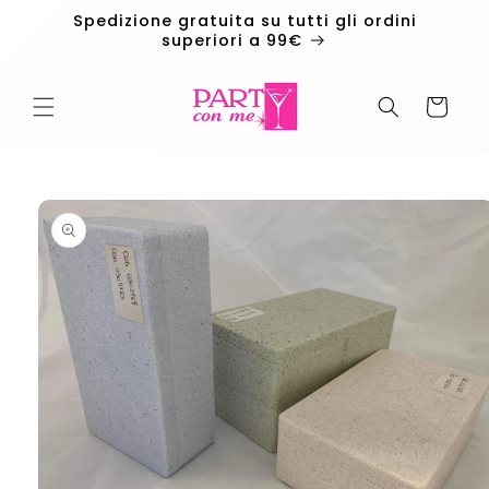
Vai
Spedizione gratuita su tutti gli ordini
direttamente
superiori a 99€
ai contenuti
Carrello
Passa alle
informazioni
sul
prodotto