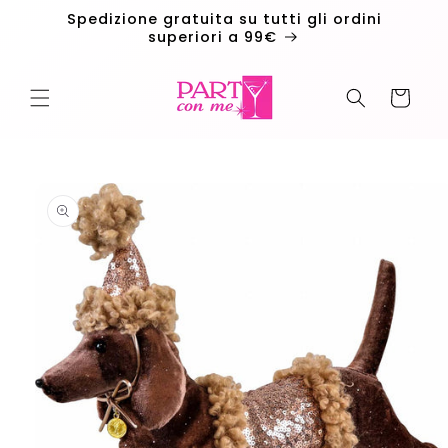
Vai
Spedizione gratuita su tutti gli ordini
direttamente
superiori a 99€
ai contenuti
Carrello
Passa alle
informazioni
sul
prodotto