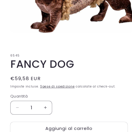
Apri
contenuti
multimediali
1
in
6545
finestra
FANCY DOG
modale
Prezzo
€59,58 EUR
di
Imposte incluse.
Spese di spedizione
calcolate al check-out.
listino
Quantità
Quantità
Diminuisci
Aumenta
quantità
quantità
per
per
Aggiungi al carrello
FANCY
FANCY