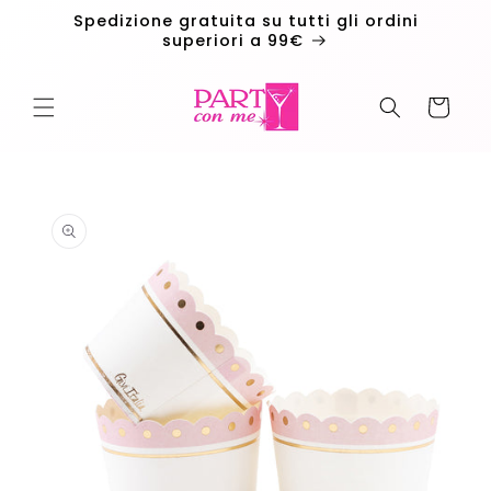
Vai
Spedizione gratuita su tutti gli ordini
direttamente
superiori a 99€
ai contenuti
Carrello
Passa alle
informazioni
sul
prodotto