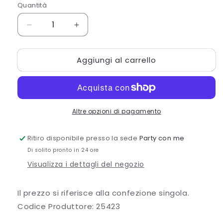
Quantità
Quantità
Diminuisci
Aumenta
quantità
quantità
per
per
Aggiungi al carrello
CF.20
CF.20
PIROTTINI
PIROTTINI
CM
CM
5X4.5
5X4.5
STAMPA
STAMPA
Altre opzioni di pagamento
ROSA/ORO
ROSA/ORO
Ritiro disponibile presso la sede
Party con me
Di solito pronto in 24 ore
Visualizza i dettagli del negozio
Il prezzo si riferisce alla confezione singola.
Codice Produttore: 25423