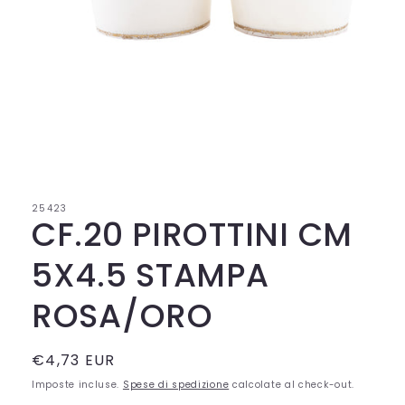
Apri
contenuti
multimediali
1
in
25423
finestra
CF.20 PIROTTINI CM
modale
5X4.5 STAMPA
ROSA/ORO
Prezzo
€4,73 EUR
di
Imposte incluse.
Spese di spedizione
calcolate al check-out.
listino