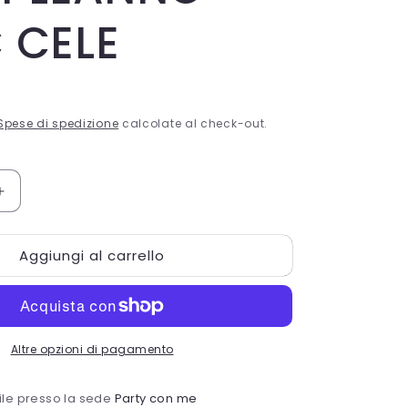
 CELE
Spese di spedizione
calcolate al check-out.
Aumenta
quantità
per
Aggiungi al carrello
8
PIATTI
CM.18
BUON
NNO
COMPLEANNO
Altre opzioni di pagamento
CHIC
CELE
bile presso la sede
Party con me