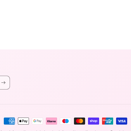
Metodi
di