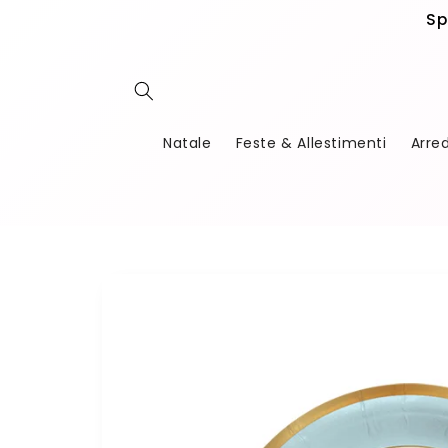
Vai
Sp
direttamente
ai contenuti
Natale
Feste & Allestimenti
Arre
Passa alle
informazioni
sul
prodotto