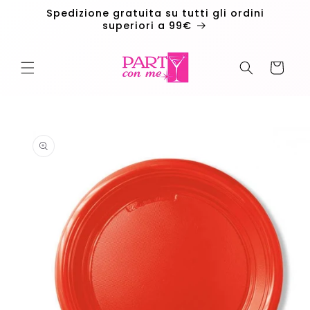
Vai
Spedizione gratuita su tutti gli ordini
direttamente
superiori a 99€
ai contenuti
Carrello
Passa alle
informazioni
sul
prodotto