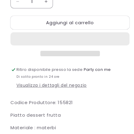
Diminuisci
Aumenta
quantità
quantità
per
per
Aggiungi al carrello
PIATTO
PIATTO
MATER
MATER
BIO
BIO
DESS.
DESS.
ROSSO
ROSSO
Ritiro disponibile presso la sede
Party con me
Di solito pronto in 24 ore
Visualizza i dettagli del negozio
Codice Produttore: 155821
Piatto dessert frutta
Materiale : materbi