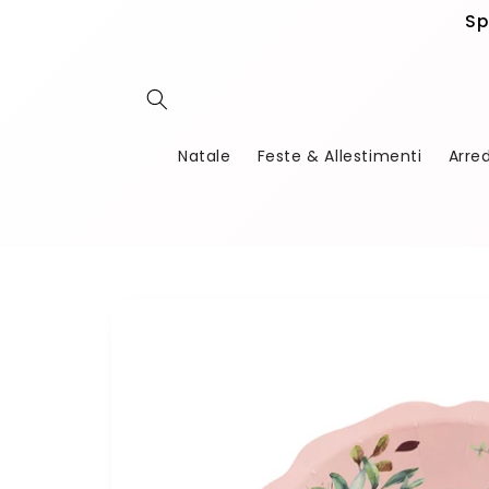
Vai
Sp
direttamente
ai contenuti
Natale
Feste & Allestimenti
Arre
Passa alle
informazioni
sul
prodotto