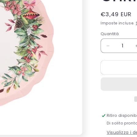
Prezzo
€3,49 EUR
di
Imposte incluse.
listino
Quantità
Quantità
Diminuisci
quantità
per
CF.8
PIATTI
NEW
LIBERTY
CHERRY
CHRISTMA
Ritiro disponi
Di solito pront
Visualizza i 