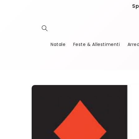
Vai
Sp
direttamente
ai contenuti
Natale
Feste & Allestimenti
Arre
Passa alle
informazioni
sul
prodotto