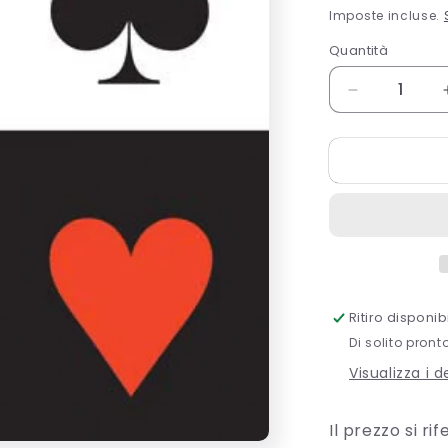
di
Imposte incluse.
listino
Quantità
Quantità
Diminuisci
quantità
per
TOVAGL.
25X25
2V
CARD
NIGHT
Ritiro disponi
Di solito pront
Visualizza i 
Il prezzo si ri