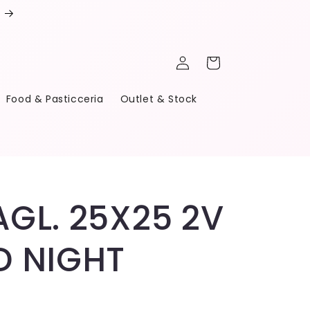
Accedi
Carrello
Food & Pasticceria
Outlet & Stock
GL. 25X25 2V
D NIGHT