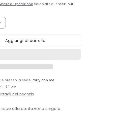
Spese di spedizione
calcolate al check-out.
Aumenta
quantità
per
Aggiungi al carrello
TOVAGL.
25X25
2V
CARD
NIGHT
bile presso la sede
Party con me
o in 24 ore
dettagli del negozio
ferisce alla confezione singola.