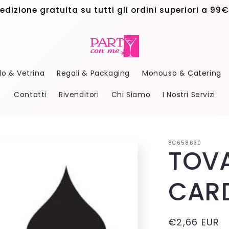
edizione gratuita su tutti gli ordini superiori a 99€
do & Vetrina
Regali & Packaging
Monouso & Catering
Contatti
Rivenditori
Chi Siamo
I Nostri Servizi
8C658630
TOVA
CAR
Prezzo
€2,66 EUR